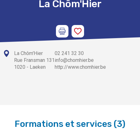
La Chôm'Hier
La Chôm'Hier
02 241 32 30
Rue Fransman 131
info@chomhier.be
1020 - Laeken
http://www.chomhier.be
Formations et services
(
3
)