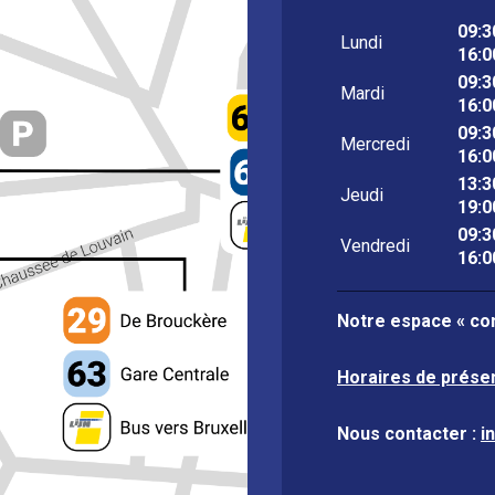
09:3
Lundi
16:0
09:3
Mardi
16:0
09:3
Mercredi
16:0
13:3
Jeudi
19:0
09:3
Vendredi
16:0
Notre espace « con
Horaires de prése
Nous contacter :
i