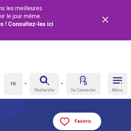
ns les meilleures
oir le jour même.
és ! Consultez-les
ici
FR
Recherche
Se Connecter
Menu
Favoris