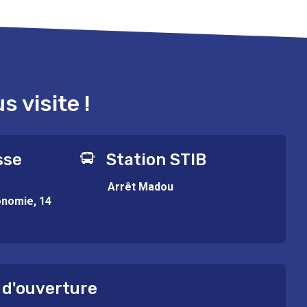
 visite !
sse
Station STIB
Arrêt Madou
onomie, 14
 d'ouverture