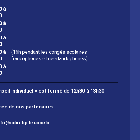
0 à
0
0 à
0
0 à
0
0 à
(16h pendant les congés scolaires
0
francophones et néerlandophones)
0 à
0
seil individuel » est fermé de
12h30 à 13h30
nce de nos partenaires
nfo@cdm-bp.brussels