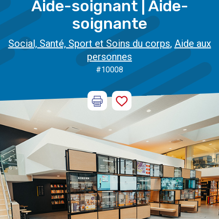
Aide-soignant | Aide-
soignante
Social, Santé, Sport et Soins du corps
,
Aide aux
personnes
#10008