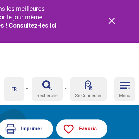
ns les meilleures
oir le jour même.
és ! Consultez-les
ici
FR
Recherche
Se Connecter
Menu
Imprimer
Favoris