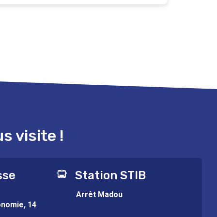
 visite !
sse
Station STIB
Arrêt Madou
onomie, 14