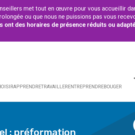
nseillers met tout en œuvre pour vous accueillir da
t prolongée ou que nous ne puissions pas vous recev
res ont des horaires de présence réduits ou adapt
OISIR
APPRENDRE
TRAVAILLER
ENTREPRENDRE
BOUGER
el : préformation