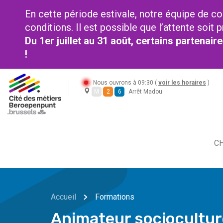
En cette période estivale, notre équipe de co
conditions. Il est possible que l’attente soi
Du 1er juillet au 31 août, certains partenai
!
Nous ouvrons à 09:30 (
voir les horaires
)
M
2
6
Arrêt Madou
CH
Accueil
Formations
Animateur sociocultur