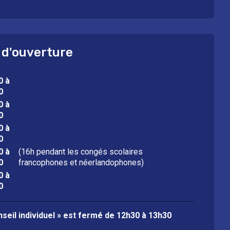
 d'ouverture
0 à
0
0 à
0
0 à
0
0 à
(16h pendant les congés scolaires
0
francophones et néerlandophones)
0 à
0
seil individuel » est fermé de
12h30 à 13h30