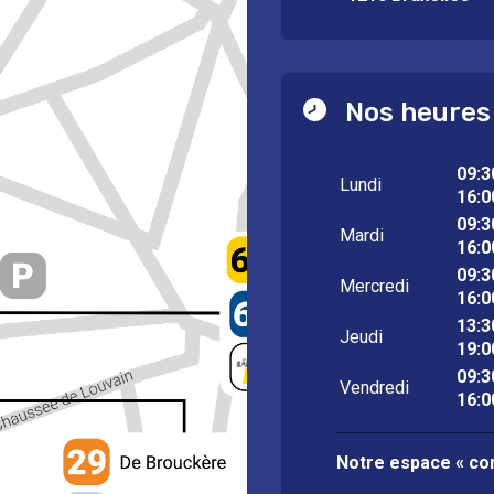
Nos heures
09:3
Lundi
16:0
09:3
Mardi
16:0
09:3
Mercredi
16:0
13:3
Jeudi
19:0
09:3
Vendredi
16:0
Notre espace « con