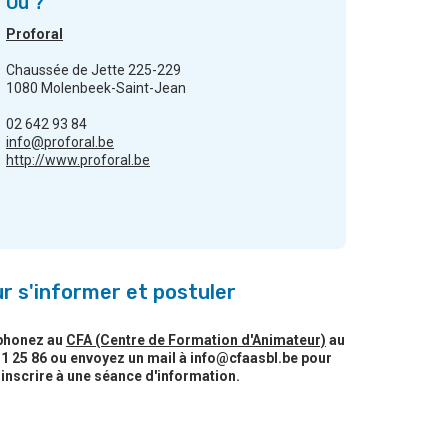
Où ?
Proforal
Chaussée de Jette 225-229
1080 Molenbeek-Saint-Jean
02 642 93 84
info@proforal.be
http://www.proforal.be
r s'informer et postuler
phonez au
CFA (Centre de Formation d'Animateur)
au
1 25 86 ou envoyez un mail à info@cfaasbl.be pour
inscrire à une séance d'information.