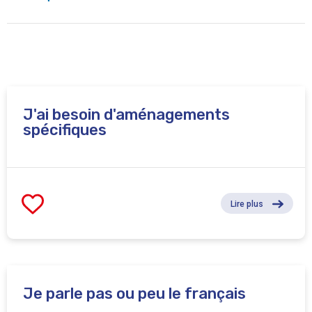
Le programme Arts&Insertion est soutenu par le Fonds
social européen (FSE), le Digital Belgium Skills Fund
(DBSF), la Région de Bruxelles-Capitale par l’intermédiaire
du SPRB Bruxelles Économie et Emploi, Actiris, la Ville de
Bruxelles, la commune d’Ixelles et le CPAS d’Ixelles.
J'ai besoin d'aménagements
spécifiques
La formation se déroulera sur trois sites à Bruxelles: La
Maison de Quartier Malibran (rue de la Digue 10, 1050
Ixelles); Le Grand Hospice (rue du Grand Hospice 7, 1000
Bruxelles) et LaVallée (rue Adolphe LaVallée 39, 1080
Bruxelles).
Lire plus
Je parle pas ou peu le français