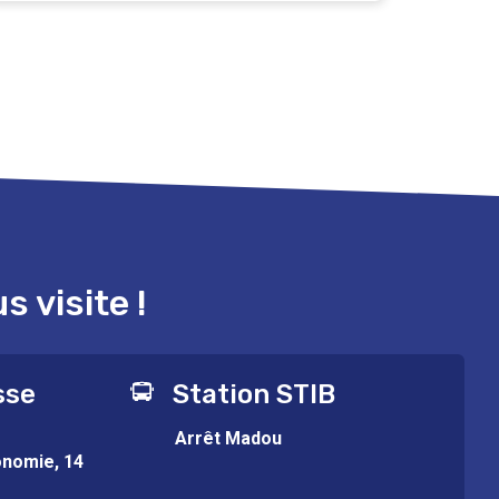
 visite !
sse
Station STIB
Arrêt Madou
onomie, 14