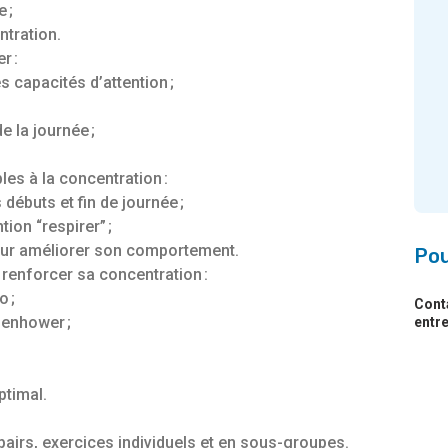
 ;
ntration.
r :
s capacités d’attention ;
e la journée ;
les à la concentration :
 débuts et fin de journée ;
ion “respirer” ;
our améliorer son comportement.
Pou
renforcer sa concentration :
 ;
Cont
senhower ;
entr
ptimal.
pairs, exercices individuels et en sous-groupes.