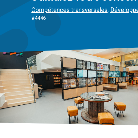
Compétences transversales
,
Développ
#4446