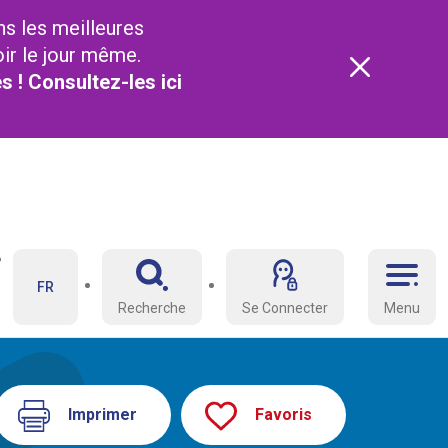
ns les meilleures
oir le jour même.
és ! Consultez-les
ici
FR
Recherche
Se Connecter
Menu
Imprimer
Favoris