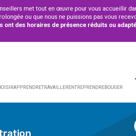
nseillers met tout en œuvre pour vous accueillir da
t prolongée ou que nous ne puissions pas vous recev
res ont des horaires de présence réduits ou adapt
OISIR
APPRENDRE
TRAVAILLER
ENTREPRENDRE
BOUGER
tration