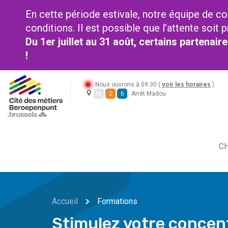
En cette période estivale, notre équipe de co
conditions. Il est possible que l’attente soi
Du 1er juillet au 31 août, certains partenai
!
Nous ouvrons à 09:30 (
voir les horaires
)
M
2
6
Arrêt Madou
CH
Accueil
Formations
Stimulez votre concen