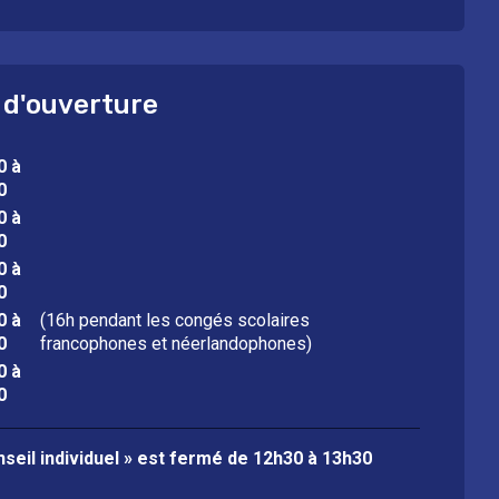
 d'ouverture
0 à
0
0 à
0
0 à
0
0 à
(16h pendant les congés scolaires
0
francophones et néerlandophones)
0 à
0
seil individuel » est fermé de
12h30 à 13h30