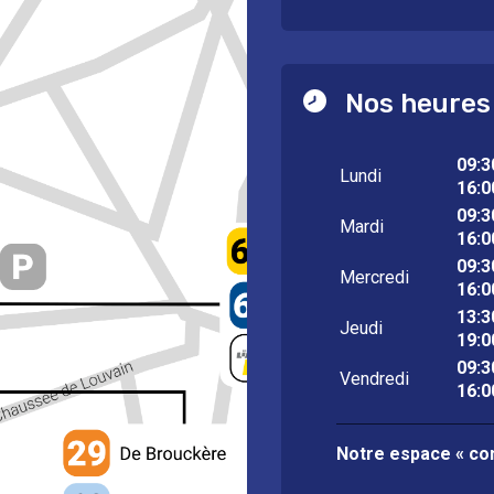
Nos heures
09:3
Lundi
16:0
09:3
Mardi
16:0
09:3
Mercredi
16:0
13:3
Jeudi
19:0
09:3
Vendredi
16:0
Notre espace « con