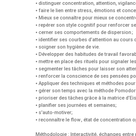
⦁ distinguer concentration, attention, vigilance
⦁ faire le lien entre stress, émotions et conce
⦁ Mieux se connaître pour mieux se concentre
⦁ repérer son style cognitif pour renforcer se
⦁ cerner ses comportements de dispersion ;
⦁ identifier ses courbes d’attention au cours d
⦁ soigner son hygiène de vie.
⦁ Développer des habitudes de travail favorab
⦁ mettre en place des rituels pour signaler les
⦁ segmenter les tâches pour laisser son attent
⦁ renforcer la conscience de ses pensées p
⦁ Appliquer des techniques et méthodes pour 
⦁ gérer son temps avec la méthode Pomodoro
⦁ prioriser des tâches grâce à la matrice d’Ei
⦁ planifier ses journées et semaines;
⦁ s'auto-motiver;
⦁ reconnaître le flow , état de concentration o
Méthodologie : Interactivité, échanges entre 