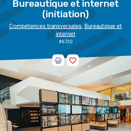
Bureautique et internet
(initiation)
Compétences transversales
,
Bureautique et
internet
#6720