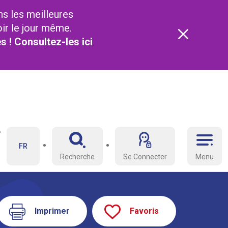
ns les meilleures
oir le jour même.
és ! Consultez-les
ici
FR
Recherche
Se Connecter
Menu
Imprimer
Favoris