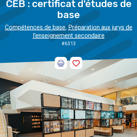
CEB : certificat d'études de
base
Compétences de base
,
Préparation aux jurys de
l'enseignement secondaire
#6313