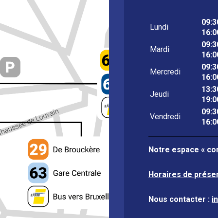
09:3
Lundi
16:0
09:3
Mardi
16:0
09:3
Mercredi
16:0
13:3
Jeudi
19:0
09:3
Vendredi
16:0
Notre espace « con
Horaires de prése
Nous contacter :
i