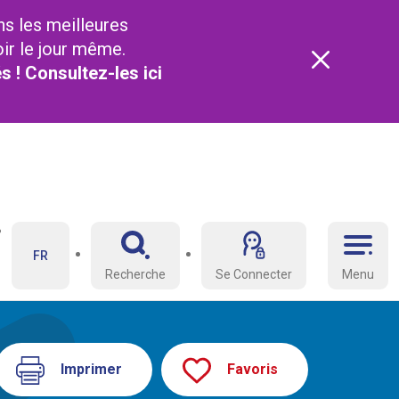
ns les meilleures
oir le jour même.
és ! Consultez-les
ici
FR
Recherche
Se Connecter
Menu
Imprimer
Favoris