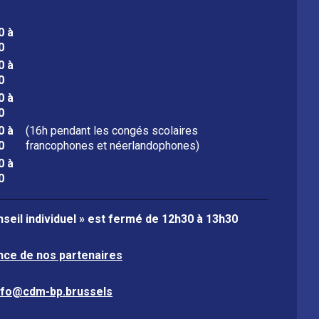
0 à
0
0 à
0
0 à
0
0 à
(16h pendant les congés scolaires
0
francophones et néerlandophones)
0 à
0
seil individuel » est fermé de
12h30 à 13h30
nce de nos partenaires
nfo@cdm-bp.brussels