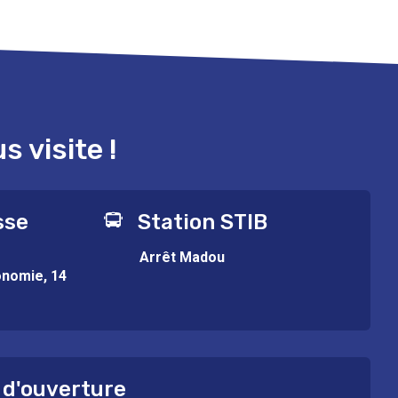
 visite !
sse
Station STIB
Arrêt Madou
onomie, 14
 d'ouverture