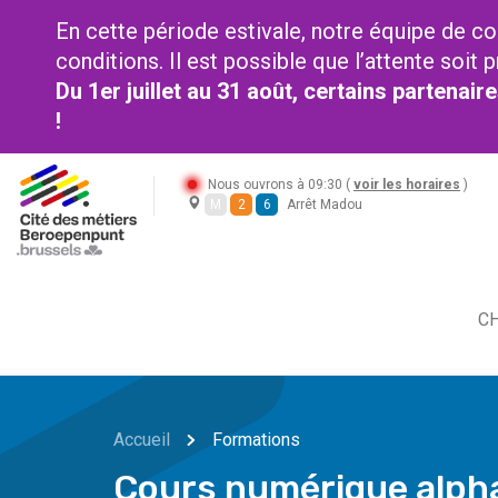
En cette période estivale, notre équipe de co
conditions. Il est possible que l’attente soi
Du 1er juillet au 31 août, certains partenai
!
Nous ouvrons à 09:30 (
voir les horaires
)
M
2
6
Arrêt Madou
CH
Accueil
Formations
Cours numérique alpha