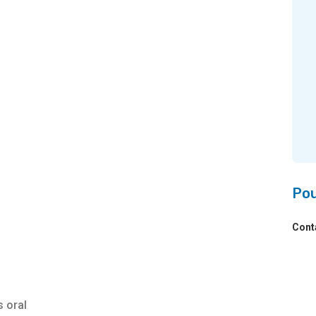
Pou
Conta
 oral