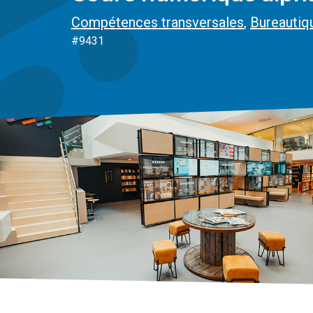
Compétences transversales
,
Bureautiqu
#9431