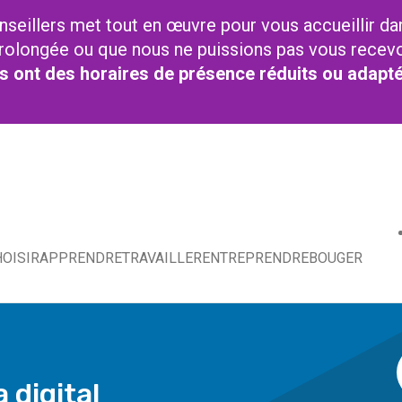
nseillers met tout en œuvre pour vous accueillir da
t prolongée ou que nous ne puissions pas vous recev
res ont des horaires de présence réduits ou adapt
OISIR
APPRENDRE
TRAVAILLER
ENTREPRENDRE
BOUGER
 digital