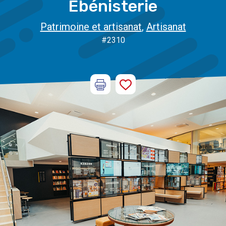
Ebénisterie
Patrimoine et artisanat
,
Artisanat
#2310