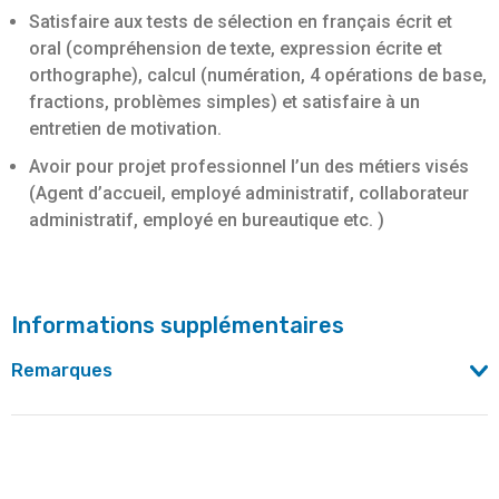
Satisfaire aux tests de sélection en français écrit et
oral (compréhension de texte, expression écrite et
orthographe), calcul (numération, 4 opérations de base,
fractions, problèmes simples) et satisfaire à un
entretien de motivation.
Avoir pour projet professionnel l’un des métiers visés
(Agent d’accueil, employé administratif, collaborateur
administratif, employé en bureautique etc. )
Informations supplémentaires
Remarques
Formation majoritairement en présentiel, quelques cours
ponctuels seront donnés en distanciel (Un PC peut être
prêté aux stagiaires qui en auraient besoin).