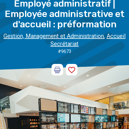
Employé administratif |
Employée administrative et
d'accueil : préformation
Gestion, Management et Administration
,
Accueil
Secrétariat
#9673