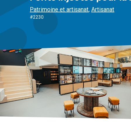
Patrimoine et artisanat
,
Artisanat
#2230