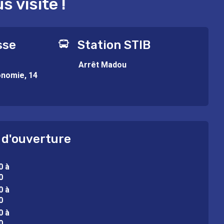
 visite !
sse
Station STIB
Arrêt Madou
onomie, 14
 d'ouverture
0 à
0
0 à
0
0 à
0