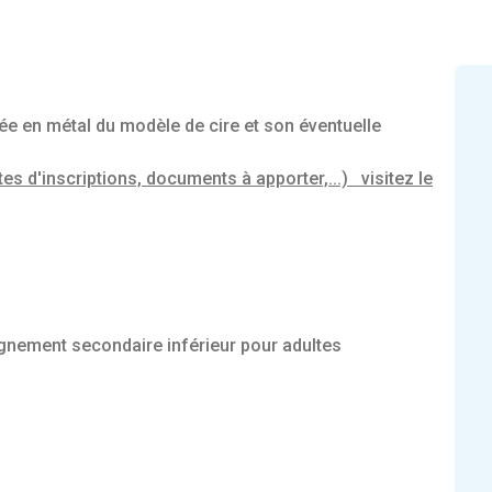
lée en métal du modèle de cire et son éventuelle
tes d'inscriptions, documents à apporter,...) visitez le
seignement secondaire inférieur pour adultes