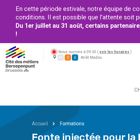
En cette période estivale, notre équipe de co
conditions. Il est possible que l’attente soi
Du 1er juillet au 31 août, certains partenai
!
Nous ouvrons à 09:30 (
voir les horaires
)
M
2
6
Arrêt Madou
CH
Accueil
Formations
Fonte injectée pour la 