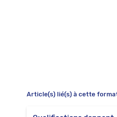
Pour cette formation le contacte est info
La première année en bijouterie est une ann
spécialisations.
Article(s) lié(s) à cette forma