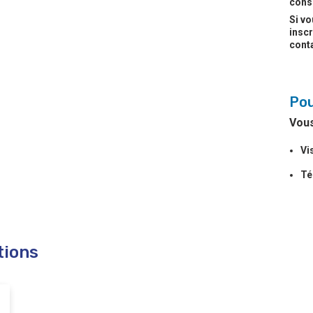
@jeannetoussaint.be
cons
Si vo
inscr
ée commune et doit être réussie pour accéder aux
conta
Pou
Vous
Vi
Té
tions