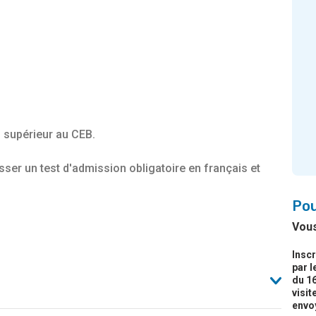
 supérieur au CEB.
asser un test d'admission obligatoire en français et
Pou
Vous
Insc
par l
du 16
visit
envo