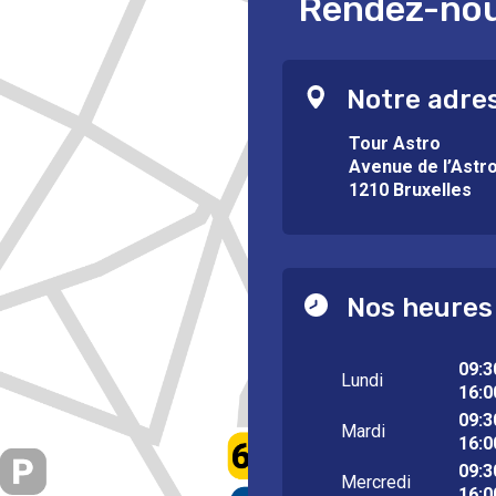
Rendez-nous
Notre adre
Tour Astro
Avenue de l’Astr
1210 Bruxelles
Nos heures
09:3
Lundi
16:0
09:3
Mardi
16:0
09:3
Mercredi
16:0