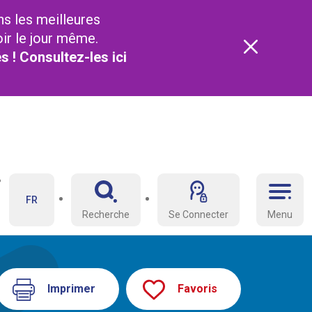
ns les meilleures
oir le jour même.
és ! Consultez-les
ici
FR
Recherche
Se Connecter
Menu
Imprimer
Favoris