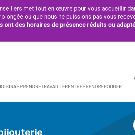
nseillers met tout en œuvre pour vous accueillir da
t prolongée ou que nous ne puissions pas vous recev
res ont des horaires de présence réduits ou adapt
OISIR
APPRENDRE
TRAVAILLER
ENTREPRENDRE
BOUGER
bijouterie