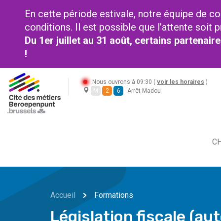
En cette période estivale, notre équipe de co
conditions. Il est possible que l’attente soi
Du 1er juillet au 31 août, certains partenai
!
Nous ouvrons à 09:30 (
voir les horaires
)
M
2
6
Arrêt Madou
CH
Accueil
Formations
Législation fiscale (a