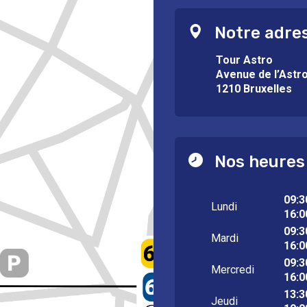
Notre adre
Tour Astro
Avenue de l’Astr
1210 Bruxelles
Nos heures
09:3
Lundi
16:0
09:3
Mardi
16:0
09:3
Mercredi
16:0
13:3
Jeudi