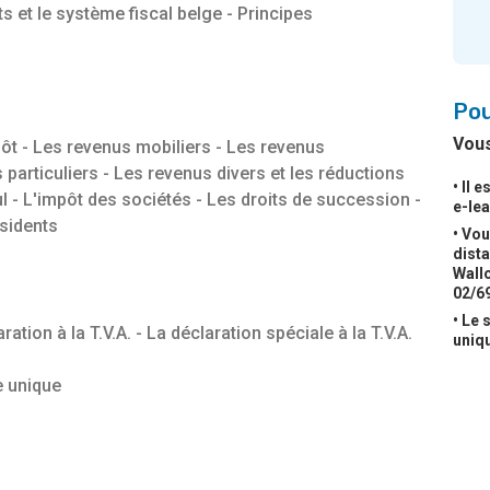
s et le système fiscal belge - Principes
Pou
Vous
mpôt - Les revenus mobiliers - Les revenus
particuliers - Les revenus divers et les réductions
• Il 
ul - L'impôt des sociétés - Les droits de succession -
e-le
sidents
• Vou
dista
Wallo
02/6
• Le 
ration à la T.V.A. - La déclaration spéciale à la T.V.A.
uniq
e unique