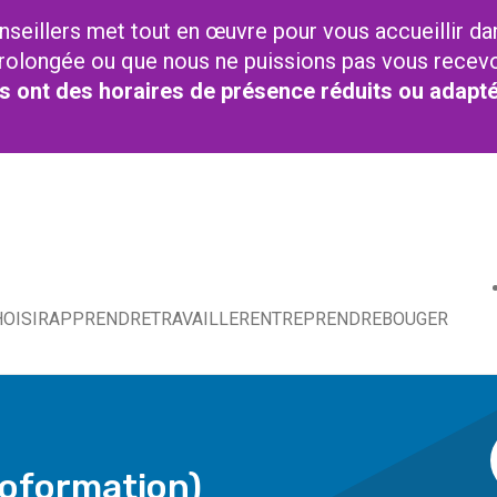
nseillers met tout en œuvre pour vous accueillir da
t prolongée ou que nous ne puissions pas vous recev
res ont des horaires de présence réduits ou adapt
OISIR
APPRENDRE
TRAVAILLER
ENTREPRENDRE
BOUGER
utoformation)