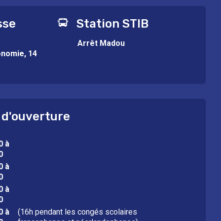
sse
Station STIB
Arrêt Madou
onomie, 14
 d'ouverture
0 à
0
0 à
0
0 à
0
0 à
(16h pendant les congés scolaires