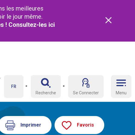
ns les meilleures
oir le jour même.
és ! Consultez-les
ici
FR
Recherche
Se Connecter
Menu
Imprimer
Favoris