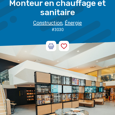
Monteur en chauffage et
sanitaire
Construction
,
Énergie
#3030