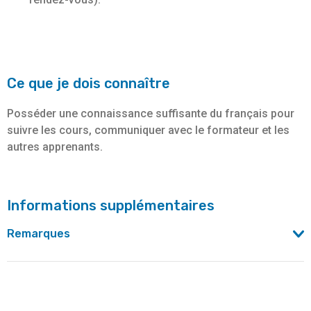
Ce que je dois connaître
Posséder une connaissance suffisante du français pour
suivre les cours, communiquer avec le formateur et les
autres apprenants.
Informations supplémentaires
Remarques
Cette formation est également organisée par
plusieurs
partenaires
:
Arc : rue de l'Association 20 - 1000 Bruxelles - 02 219 68