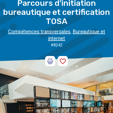
Parcours d'initiation
bureautique et certification
TOSA
Compétences transversales
,
Bureautique et
internet
#8242