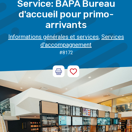
Service: BAPA Bureau
d'accueil pour primo-
arrivants
Informations générales et services
,
Services
d'accompagnement
#8172