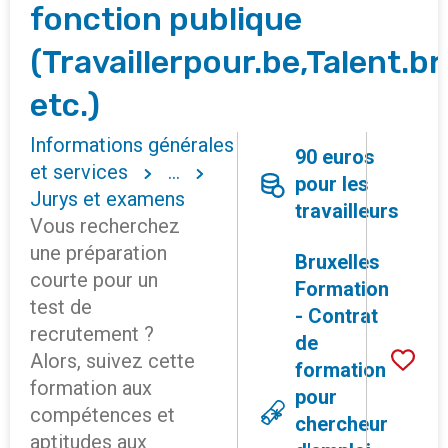
fonction publique
(Travaillerpour.be,Talent.br
etc.)
Informations générales
90 euros
et services
...
pour les
Jurys et examens
travailleurs
Vous recherchez
une préparation
Bruxelles
courte pour un
Formation
test de
- Contrat
recrutement ?
de
Alors, suivez cette
formation
formation aux
pour
compétences et
chercheur
aptitudes aux