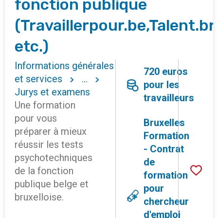
fonction publique
(Travaillerpour.be,Talent.br
etc.)
Informations générales
720 euros
et services
...
pour les
Jurys et examens
travailleurs
Une formation
pour vous
Bruxelles
préparer à mieux
Formation
réussir les tests
- Contrat
psychotechniques
de
de la fonction
formation
publique belge et
pour
bruxelloise.
chercheur
d'emploi