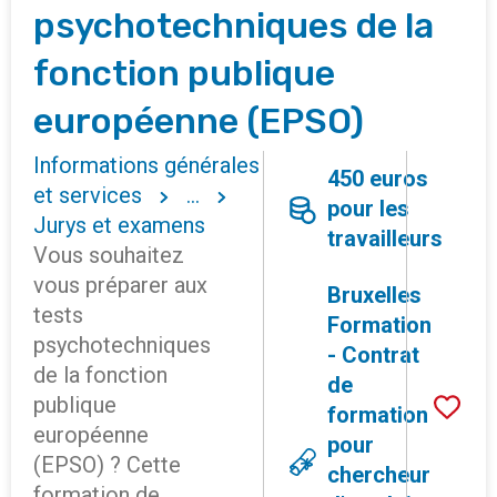
psychotechniques de la
fonction publique
européenne (EPSO)
Informations générales
450 euros
et services
...
pour les
Jurys et examens
travailleurs
Vous souhaitez
vous préparer aux
Bruxelles
tests
Formation
psychotechniques
- Contrat
de la fonction
de
publique
formation
européenne
pour
(EPSO) ? Cette
chercheur
formation de