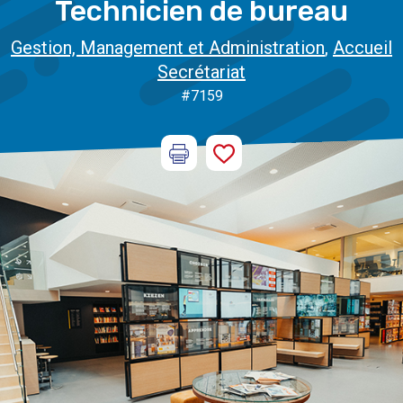
Technicien de bureau
Gestion, Management et Administration
,
Accueil
Secrétariat
#7159