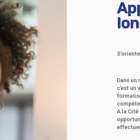
Ap
lon
S'oriente
Dans un 
c'est un 
formatio
compéten
A la Cité
opportun
effectuer