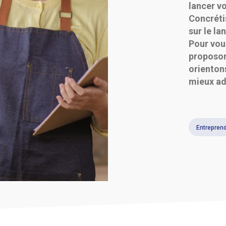
lancer vo
Concréti
sur le la
Pour vou
proposon
orienton
mieux ad
Entreprend