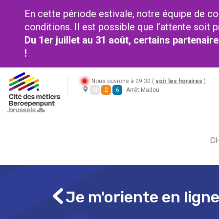
En cette période estivale, notre équipe de co
conditions. Il est possible que l’attente soi
Du 1er juillet au 31 août, certains partenai
!
Nous ouvrons à 09:30 (
voir les horaires
)
M
2
6
Arrêt Madou
CH
Je m'oriente en lign