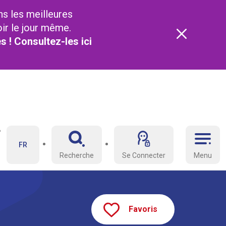
ns les meilleures
oir le jour même.
és ! Consultez-les
ici
FR
Recherche
Se Connecter
Menu
Favoris