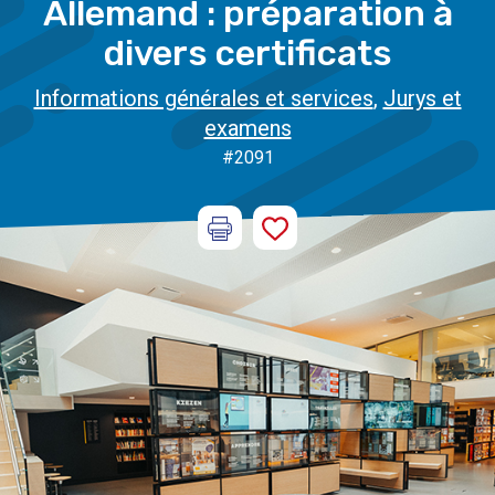
Allemand : préparation à
divers certificats
Informations générales et services
,
Jurys et
examens
#2091