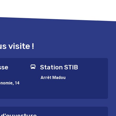
 visite !
sse
Station STIB
Arrêt Madou
onomie, 14
 d'ouverture