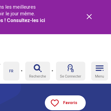
ns les meilleures
oir le jour même.
és ! Consultez-les
ici
FR
Recherche
Se Connecter
Menu
Favoris