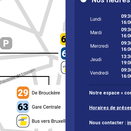
09:3
Lundi
16:0
09:3
Mardi
16:0
09:3
Mercredi
16:0
13:3
Jeudi
19:0
09:3
Vendredi
16:0
Notre espace « con
Horaires de prése
Nous contacter :
i