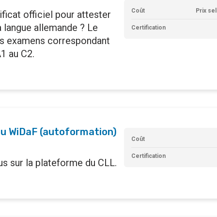
Coût
Prix se
icat officiel pour attester
a langue allemande ? Le
Certification
es examens correspondant
A1 au C2.
au WiDaF (autoformation)
Coût
Certification
s sur la plateforme du CLL.