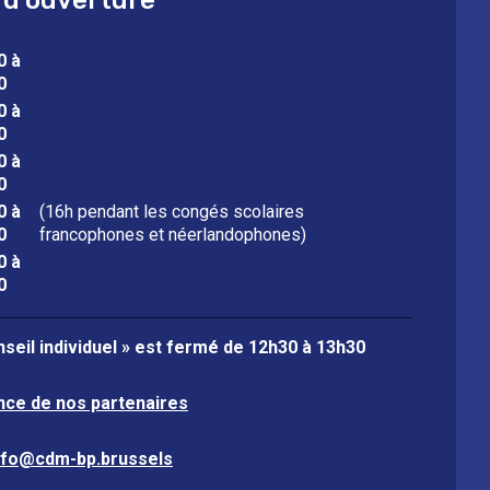
0 à
0
0 à
0
0 à
0
0 à
(16h pendant les congés scolaires
0
francophones et néerlandophones)
0 à
0
seil individuel » est fermé de
12h30 à 13h30
nce de nos partenaires
nfo@cdm-bp.brussels