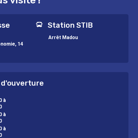
 visite !
sse
Station STIB
Arrêt Madou
onomie, 14
 d'ouverture
0 à
0
0 à
0
0 à
0