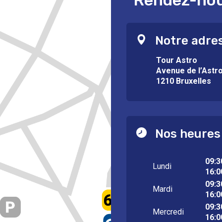
Rendez-nous
Notre adre
Tour Astro
Avenue de l’Astr
1210 Bruxelles
Nos heures
09:3
Lundi
16:0
09:3
Mardi
16:0
09:3
Mercredi
16:0