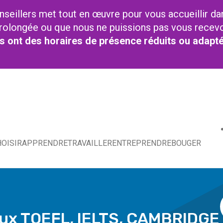
nseillers met tout en œuvre pour vous accueillir da
t prolongée ou que nous ne puissions pas vous recev
res ont des horaires de présence réduits ou adapt
OISIR
APPRENDRE
TRAVAILLER
ENTREPRENDRE
BOUGER
 aux TOEFL, IELTS, CAMBRIDGE