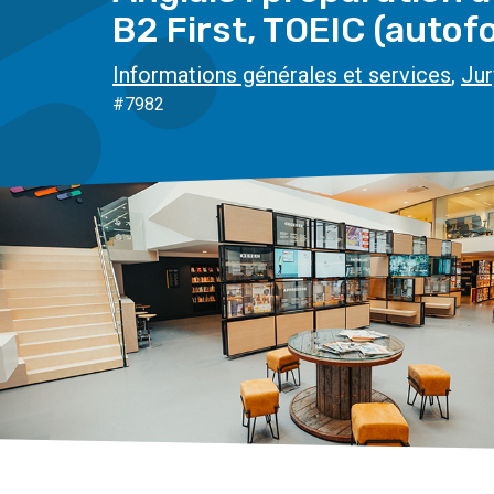
B2 First, TOEIC (autof
Informations générales et services
,
Jur
#7982