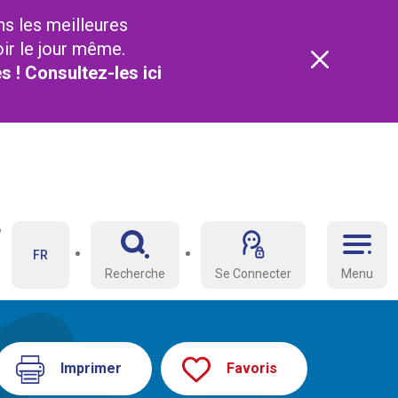
ns les meilleures
oir le jour même.
és ! Consultez-les
ici
FR
Recherche
Se Connecter
Menu
Imprimer
Favoris