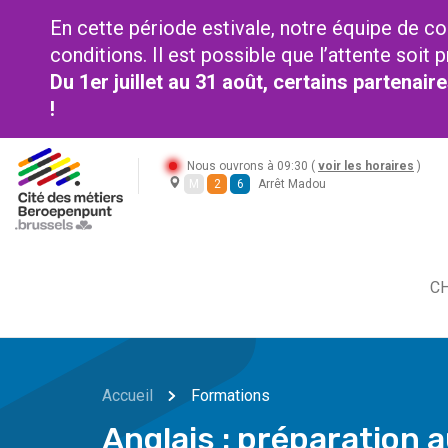
En cette période estivale, notre équipe de co
conditions. Il est possible que l’attente soi
Du 1er juillet au 31 août, certains partenai
!
Nous ouvrons à 09:30 (
voir les horaires
)
M
2
6
Arrêt Madou
CH
Accueil
Formations
Anglais : préparation