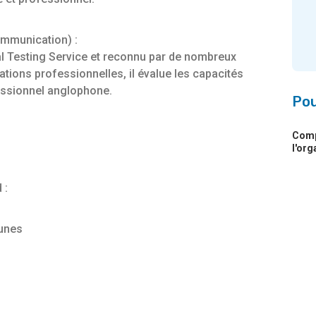
ommunication) :
l Testing Service et reconnu par de nombreux
ions professionnelles, il évalue les capacités
essionnel anglophone.
Pou
Compl
l'or
 :
cunes