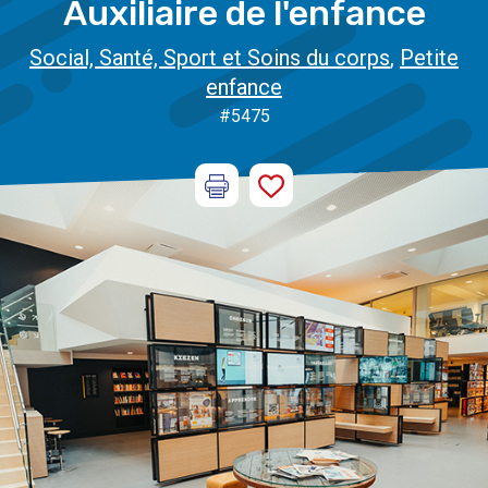
Auxiliaire de l'enfance
Social, Santé, Sport et Soins du corps
,
Petite
enfance
#5475